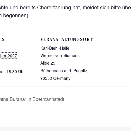
hte und bereits Chorerfahrung hat, meldet sich bitte üb
n begonnen).
LS
VERANSTALTUNGSORT
Karl-Diehl-Halle
Werner-von-Siemens-
ober 2027
Allee 25
Röthenbach a. d. Pegnitz
,
r - 18:30 Uhr
90552
Germany
mina Burana“ in Ebermannstadt