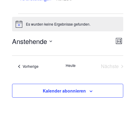
Veranstaltungen
Es wurden keine Ergebnisse gefunden.
Hinweis
Anstehende
Ans
Ver
Liste
Datum
Ans
Nav
wählen.
Nav
Heute
Nächste
Veranstaltungen
Vorherige
Veranstalt
Kalender abonnieren